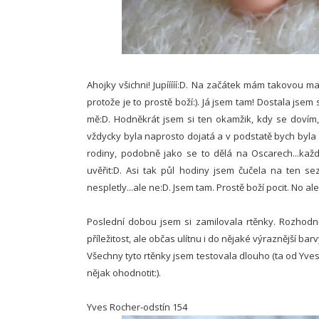
Ahojky všichni! Jupííííí:D. Na začátek mám takovou ma
protože je to prostě boží:). Já jsem tam! Dostala jse
mě:D. Hodněkrát jsem si ten okamžik, kdy se dovím, 
vždycky byla naprosto dojatá a v podstatě bych byl
rodiny, podobně jako se to dělá na Oscarech...kaž
uvěřit:D. Asi tak půl hodiny jsem čučela na ten s
nespletly...ale ne:D. Jsem tam. Prostě boží pocit. No al
Poslední dobou jsem si zamilovala rtěnky. Rozhod
příležitost, ale občas ulítnu i do nějaké výraznější barvy
Všechny tyto rtěnky jsem testovala dlouho (ta od Yves 
nějak ohodnotit:).
Yves Rocher-odstín 154