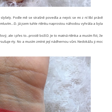
lyšely. Podle mě se strašně povedla a nejvíc se mi z ní líbí právě
mluvím...:D. Já jsem tuhle rtěnku naprostou náhodou vyhrála a byla
vý, ale i přes to...prostě boží:D. Je to matná rtěnka a musím říct, že
vysušuje rty. No a musím zmínit její nádhernou vůni. Nedokážu ji moc