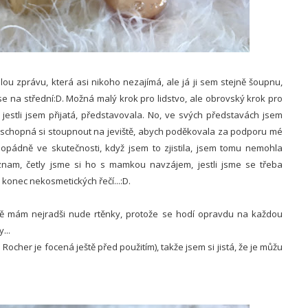
lou zprávu, která asi nikoho nezajímá, ale já ji sem stejně šoupnu,
m se na střední:D. Možná malý krok pro lidstvo, ale obrovský krok pro
jestli jsem přijatá, představovala. No, ve svých představách jsem
a schopná si stoupnout na jeviště, abych poděkovala za podporu mé
dopádně ve skutečnosti, když jsem to zjistila, jsem tomu nemohla
eznam, četly jsme si ho s mamkou navzájem, jestli jsme se třeba
e konec nekosmetických řečí...:D.
ně mám nejradši nude rtěnky, protože se hodí opravdu na každou
...
Rocher je focená ještě před použitím), takže jsem si jistá, že je můžu