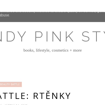
deliver its services and to analyze traffic. Your IP address and 
formance and security metrics to ensure quality of service, gen
abuse.
NDY PINK ST
books, lifestyle, cosmetics + more
BEAUTY BATTLE
ATTLE: RTĚNKY