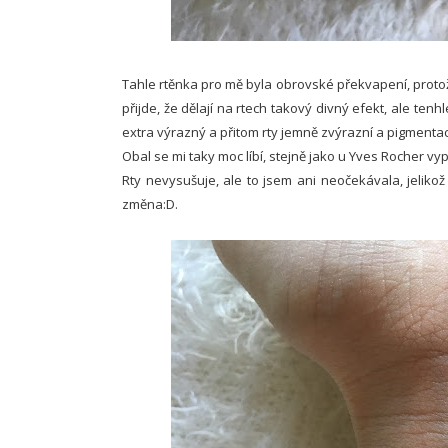
Tahle rtěnka pro mě byla obrovské překvapení, protož
přijde, že dělají na rtech takový divný efekt, ale ten
extra výrazný a přitom rty jemně zvýrazní a pigmentac
Obal se mi taky moc líbí, stejně jako u Yves Rocher v
Rty nevysušuje, ale to jsem ani neočekávala, jelikož
změna:D.