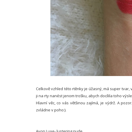
Celkově vzhled této rtěnky je úžasný, má super tvar, v
ji na rty nanést jenom trošku, abych docílila toho výsle
Hlavní věc, co vás většinou zajímá, je výdrž. A pozor.
zvládne v poho:).
Avon Luxe- lustering nude