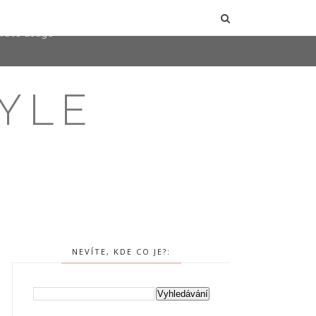
user-agent
erate usage
LEARN MORE
GOT IT
YLE
NEVÍTE, KDE CO JE?: