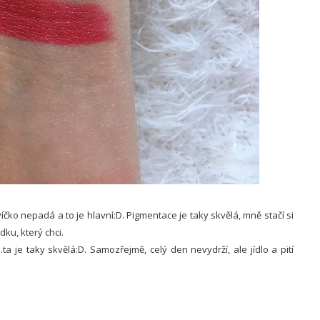
íčko nepadá a to je hlavní:D. Pigmentace je taky skvělá, mně stačí si
dku, který chci.
.ta je taky skvělá:D. Samozřejmě, celý den nevydrží, ale jídlo a pití