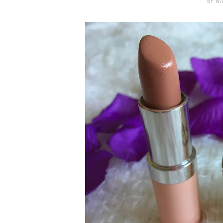
BY
NI