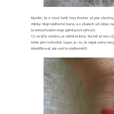
Myslím, že o nové řadě Yves Rocher už jste všechny s
rtěnky. Mají nádherné barvy a o obalech už vůbec ne
to mimochodem moje úplně první výhra:D.
Co se týče odstínu, je vážně krásný. Na mě až moc růžo
tohle plní rozhodně. Super je i to, že nějak extra ne
identifikovat, ale voní to nádherně:D.