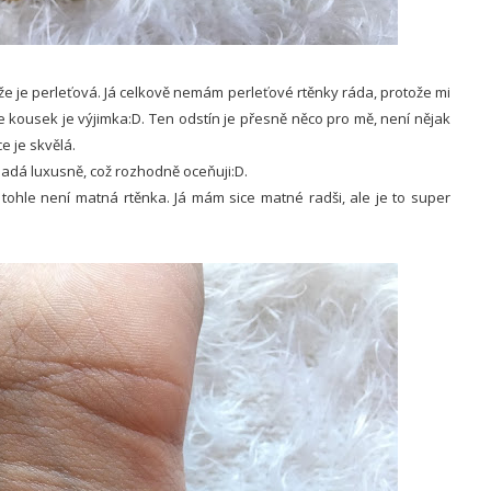
e je perleťová. Já celkově nemám perleťové rtěnky ráda, protože mi
hle kousek je výjimka:D. Ten odstín je přesně něco pro mě, není nějak
e je skvělá.
ypadá luxusně, což rozhodně oceňuji:D.
 tohle není matná rtěnka. Já mám sice matné radši, ale je to super