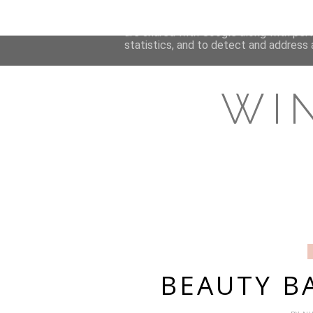
This site uses cookies from Google to 
are shared with Google along with per
statistics, and to detect and address 
WI
BEAUTY B