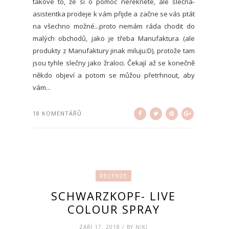
takové to, že si o pomoc neřeknete, ale slečna-
asistentka prodeje k vám přijde a začne se vás ptát
na všechno možné...proto nemám ráda chodit do
malých obchodů, jako je třeba Manufaktura (ale
produkty z Manufaktury jinak miluju:D), protože tam
jsou tyhle slečny jako žraloci. Čekají až se konečně
někdo objeví a potom se můžou přetrhnout, aby
vám...
18 KOMENTÁŘŮ
RECENZE
SCHWARZKOPF- LIVE
COLOUR SPRAY
ZÁŘÍ 17, 2018 / BY NIKI