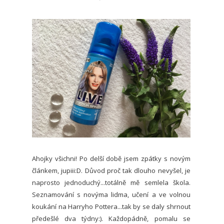
Ahojky všichni! Po delší době jsem zpátky s novým
článkem, jupiii:D. Důvod proč tak dlouho nevyšel, je
naprosto jednoduchý...totálně mě semlela škola.
Seznamování s novýma lidma, učení a ve volnou
koukání na Harryho Pottera...tak by se daly shrnout
předešlé dva týdny:). Každopádně, pomalu se