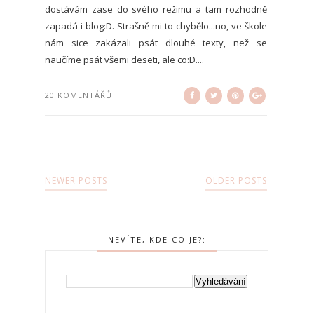
dostávám zase do svého režimu a tam rozhodně
zapadá i blog:D. Strašně mi to chybělo...no, ve škole
nám sice zakázali psát dlouhé texty, než se
naučíme psát všemi deseti, ale co:D....
20 KOMENTÁŘŮ
NEWER POSTS
OLDER POSTS
NEVÍTE, KDE CO JE?: