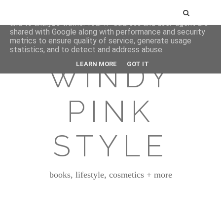
This site uses cookies from Google to deliver its services
and to analyze traffic. Your IP address and user-agent are
shared with Google along with performance and security
metrics to ensure quality of service, generate usage
statistics, and to detect and address abuse.
WINDY
LEARN MORE
GOT IT
PINK
STYLE
books, lifestyle, cosmetics + more