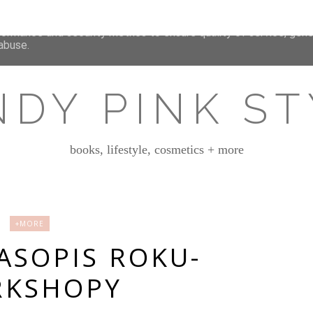
deliver its services and to analyze traffic. Your IP address and 
formance and security metrics to ensure quality of service, gen
abuse.
NDY PINK ST
books, lifestyle, cosmetics + more
+MORE
ASOPIS ROKU-
KSHOPY