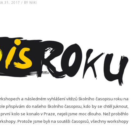
A 31, 2017 / BY NIKI
orkshopech a následném vyhlášení vítězů školního časopisu roku na
kole přispívám do našeho školního časopisu, kdo by se chtěl juknout,
 první kolo se konalo v Praze, nejeli jsme moc dlouho. Než proběhlo
rkshopy. Protože jsme byli na soutěži časopisů, všechny workshopy