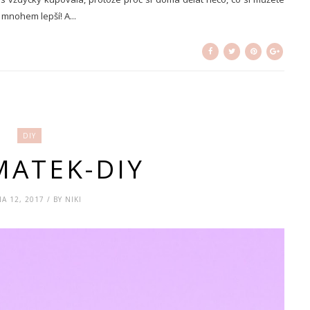
 mnohem lepší! A...
DIY
MATEK-DIY
A 12, 2017 / BY NIKI