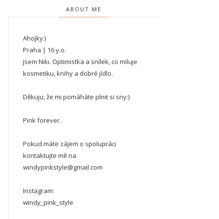
ABOUT ME
Ahojky:)
Praha | 16 y.o.
Jsem Niki. Optimistka a snílek, co miluje
kosmetiku, knihy a dobré jídlo.
Děkuju, že mi pomáháte plnit si sny:)
Pink forever.
Pokud máte zájem o spolupráci
kontaktujte mě na
windypinkstyle@gmail.com
Instagram:
windy_pink_style