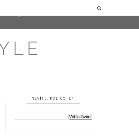
user-agent
erate usage
LEARN MORE
GOT IT
YLE
NEVÍTE, KDE CO JE?: