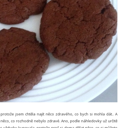
, protože jsem chtěla najít něco zdravého, co bych si mohla dát.. A
a něco, co rozhodně nebylo zdravé. Ano, podle náhledovky už určitě
okies vždycky kupovala, protože proč si doma dělat něco, co si můžete