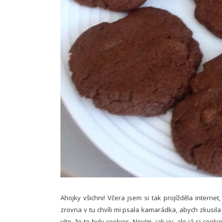
Ahojky všichni! Včera jsem si tak projížděla internet
zrovna v tu chvíli mi psala kamarádka, abych zkusil
víte, že to byly cookies. Nevím, jak vy, ale já si co