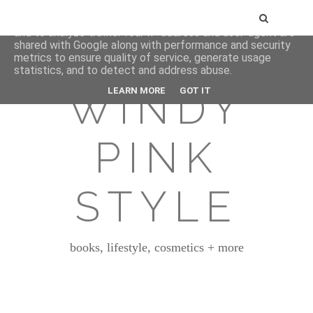
This site uses cookies from Google to deliver its services
and to analyze traffic. Your IP address and user-agent are
shared with Google along with performance and security
metrics to ensure quality of service, generate usage
statistics, and to detect and address abuse.
WINDY
LEARN MORE
GOT IT
PINK
STYLE
books, lifestyle, cosmetics + more