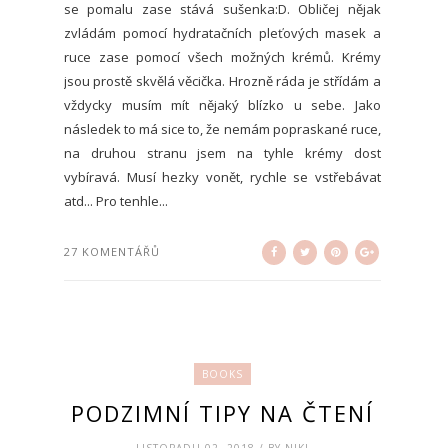
se pomalu zase stává sušenka:D. Obličej nějak
zvládám pomocí hydratačních pleťových masek a
ruce zase pomocí všech možných krémů. Krémy
jsou prostě skvělá věcička. Hrozně ráda je střídám a
vždycky musím mít nějaký blízko u sebe. Jako
následek to má sice to, že nemám popraskané ruce,
na druhou stranu jsem na tyhle krémy dost
vybíravá. Musí hezky vonět, rychle se vstřebávat
atd... Pro tenhle...
27 KOMENTÁŘŮ
BOOKS
PODZIMNÍ TIPY NA ČTENÍ