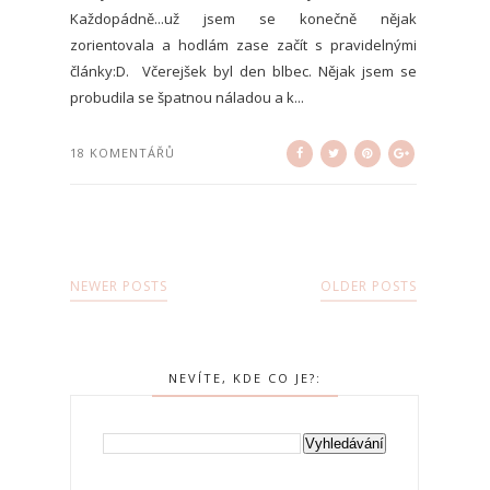
Každopádně...už jsem se konečně nějak
zorientovala a hodlám zase začít s pravidelnými
články:D. Včerejšek byl den blbec. Nějak jsem se
probudila se špatnou náladou a k...
18 KOMENTÁŘŮ
NEWER POSTS
OLDER POSTS
NEVÍTE, KDE CO JE?: