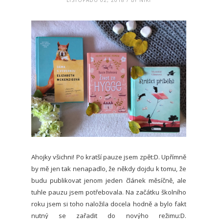
LISTOPADU 02, 2018 / BY NIKI
Ahojky všichni! Po kratší pauze jsem zpět:D. Upřímně
by mě jen tak nenapadlo, že někdy dojdu k tomu, že
budu publikovat jenom jeden článek měsíčně, ale
tuhle pauzu jsem potřebovala. Na začátku školního
roku jsem si toho naložila docela hodně a bylo fakt
nutný se zařadit do novýho režimu:D.