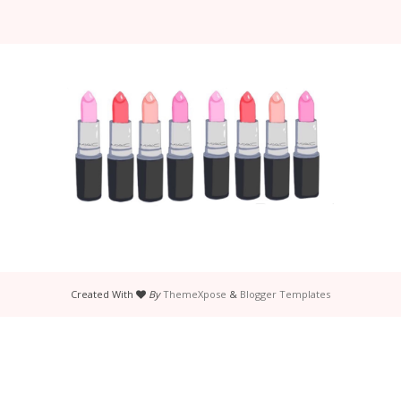
Created With
By
ThemeXpose
&
Blogger Templates