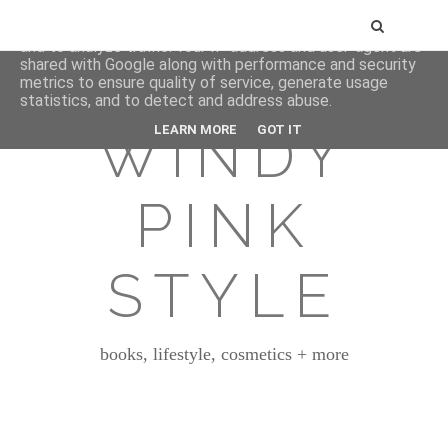
This site uses cookies from Google to deliver its services
and to analyze traffic. Your IP address and user-agent are
shared with Google along with performance and security
metrics to ensure quality of service, generate usage
statistics, and to detect and address abuse.
WINDY
LEARN MORE
GOT IT
PINK
STYLE
books, lifestyle, cosmetics + more