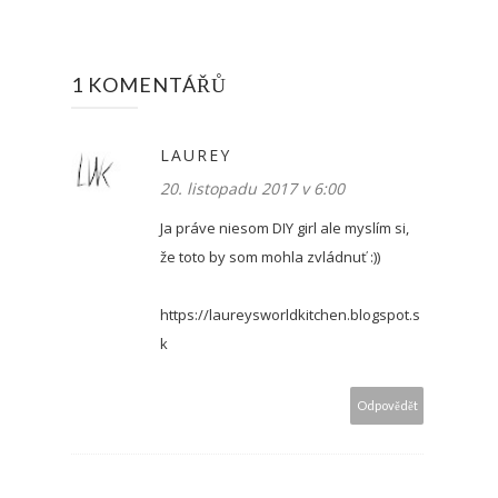
1 KOMENTÁŘŮ
LAUREY
20. listopadu 2017 v 6:00
Ja práve niesom DIY girl ale myslím si,
že toto by som mohla zvládnuť :))
https://laureysworldkitchen.blogspot.s
k
Odpovědět