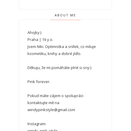
ABOUT ME
Ahojky:)
Praha | 16 y.o.
Jsem Niki. Optimistka a snílek, co miluje
kosmetiku, knihy a dobré jídlo.
Děkuju, že mi pomáháte plnit si sny:)
Pink forever.
Pokud máte zájem o spolupráci
kontaktujte mě na
windypinkstyle@gmail.com
Instagram:
windy_pink_style