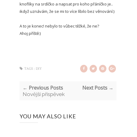
knoflíky na srdíčko a napsat pro koho přáníčko je..
ikdyž uznávám, že se mi to více líbilo bez věnování:)
A to je konec! nebylo to vůbec těžké, že ne?
Ahoj příště:)
TAGS :
DIY
← Previous Posts
Next Posts →
Novější příspěvek
YOU MAY ALSO LIKE