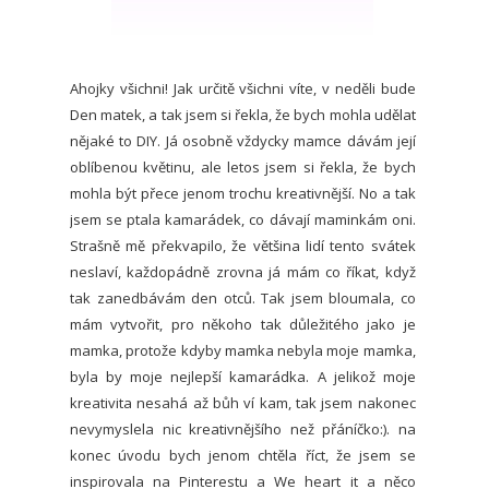
Ahojky všichni! Jak určitě všichni víte, v neděli bude
Den matek, a tak jsem si řekla, že bych mohla udělat
nějaké to DIY. Já osobně vždycky mamce dávám její
oblíbenou květinu, ale letos jsem si řekla, že bych
mohla být přece jenom trochu kreativnější. No a tak
jsem se ptala kamarádek, co dávají maminkám oni.
Strašně mě překvapilo, že většina lidí tento svátek
neslaví, každopádně zrovna já mám co říkat, když
tak zanedbávám den otců. Tak jsem bloumala, co
mám vytvořit, pro někoho tak důležitého jako je
mamka, protože kdyby mamka nebyla moje mamka,
byla by moje nejlepší kamarádka. A jelikož moje
kreativita nesahá až bůh ví kam, tak jsem nakonec
nevymyslela nic kreativnějšího než přáníčko:). na
konec úvodu bych jenom chtěla říct, že jsem se
inspirovala na Pinterestu a We heart it a něco