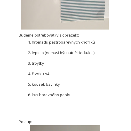
Budeme potřebovat (viz.obrázek):
hromadu pestrobarevných knoflíků
lepidlo (nemusí být nutně Herkules)
třpytky
čtvrtku A4
kousek bavlnky
kus barevného papíru
Postup: