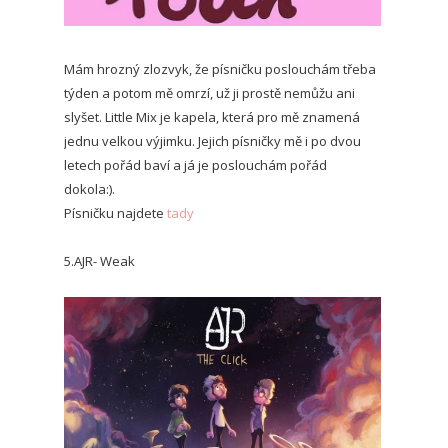
Mám hrozný zlozvyk, že písničku poslouchám třeba
týden a potom mě omrzí, už ji prostě nemůžu ani
slyšet. Little Mix je kapela, která pro mě znamená
jednu velkou výjimku. Jejich písničky mě i po dvou
letech pořád baví a já je poslouchám pořád
dokola:).
Písničku najdete
tady
5.AJR- Weak