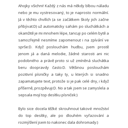
Ahojky všichni! Každý z nás má někdy blbou náladu
nebo je mu vystresovaný, to je naprosto normální.
Já v těchto chvílích (a se začátkem školy jich začne
přibývat:D) už automaticky sahám po sluchátkách a
okamžitě je mi mnohem lépe, tancuji po celém bytě a
samozřejmě nesmíme zapomenout i na zpívání ve
sprše:D. Když poslouchám hudbu, jsem prostě
jenom já a daná melodie, žádné starosti ani nic
podobného a právě proto si už zmíněná sluchátka
beru doopravdy často:D. Většinou poslouchám
pozitivní písničky a taky ty, u kterých si snadno
zapamatujete text, protože si je pak celé dny, i když
příšerně, prozpěvuji:D. No a tak jsem se zamyslela a
sepsala mojí top desítku písniček:)
Bylo sice docela těžké skrouhnout takové množství
do top desítky, ale po dlouhém vyřazování a
rozmýšlení jsem to nakonec dala dohromady:)