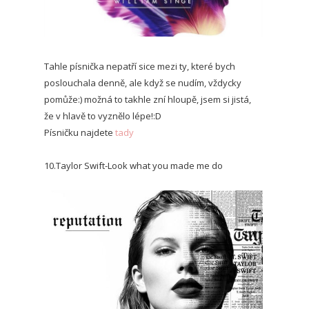
Tahle písnička nepatří sice mezi ty, které bych
poslouchala denně, ale když se nudím, vždycky
pomůže:) možná to takhle zní hloupě, jsem si jistá,
že v hlavě to vyznělo lépe!:D
Písničku najdete
tady
10.Taylor Swift-Look what you made me do