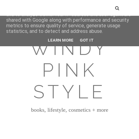
This site uses cookies from Google to deliver its services
and to analyze traffic. Your IP address and user-agent are
shared with Google along with performance and security
metrics to ensure quality of service, generate usage
statistics, and to detect and address abuse.
WINDY
LEARN MORE
GOT IT
PINK
STYLE
books, lifestyle, cosmetics + more