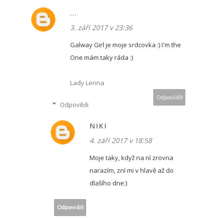
...
3. září 2017 v 23:36
Galway Girl je moje srdcovka :) I'm the
One mám taky ráda :)
Lady Lenna
Odpovědět
Odpovědi
NIKI
4. září 2017 v 18:58
Moje taky, když na ní zrovna
narazím, zní mi v hlavě až do
dlašího dne:)
Odpovědět