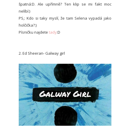
špatná:D. Ale upřímně? Ten klip se mi fakt moc
nelíbí:)
PS,: Kdo si taky myslí, že tam Selena vypadá jako
holčička?:)
Písničku najdete
tady
:D
2. Ed Sheeran- Galway girl