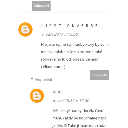
Odpovědět
L I P S T I C K V E R S E
6. září 2017 v 15:50
Nie je to úplne štýl hudby ktorý by som
mala v obľube, všetko mi príde také
rovnaké no tú od Jonas Blue mám
celkom rada :)
Odpovědět
Odpovědi
NIKI
6. září 2017 v 17:40
Mě se styl hudby docela často
mění, každý posloucháme něco
jiného:D Také ji mám moc ráda!