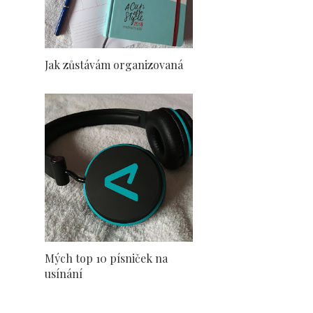
Jak zůstávám organizovaná
Mých top 10 písniček na
usínání