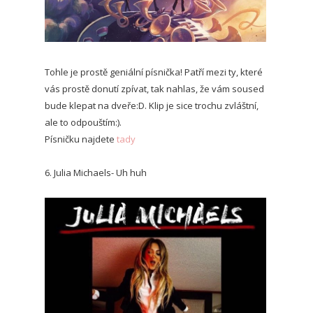
Tohle je prostě geniální písnička! Patří mezi ty, které
vás prostě donutí zpívat, tak nahlas, že vám soused
bude klepat na dveře:D. Klip je sice trochu zvláštní,
ale to odpouštím:).
Písničku najdete
tady
6. Julia Michaels- Uh huh