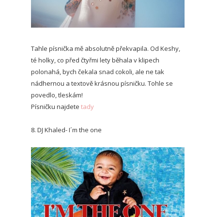
Tahle písnička mě absolutně překvapila. Od Keshy,
té holky, co před čtyřmi lety běhala v klipech
polonahá, bych čekala snad cokoli, ale ne tak
nádhernou a textově krásnou písničku. Tohle se
povedlo, tleskám!
Písničku najdete
tady
8. DJ Khaled- I´m the one