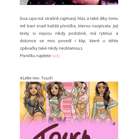
Dua Lipa má strašně zajímavý hlas a také díky tomu
mě baví snad každá písnička, kterou nazpívala. Její
texty si nejsou nikdy podobné, má rytmus a
dokonce se moc povedl i klip, které u téhle
zpěvačky také nikdy nezklamou:).
Písničku najdete
tady
4.Little mix- Touch