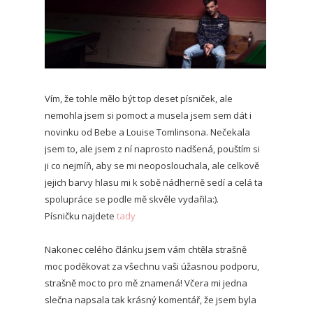
Vím, že tohle mělo být top deset písniček, ale
nemohla jsem si pomoct a musela jsem sem dát i
novinku od Bebe a Louise Tomlinsona. Nečekala
jsem to, ale jsem z ní naprosto nadšená, pouštím si
ji co nejmíň, aby se mi neoposlouchala, ale celkově
jejich barvy hlasu mi k sobě nádherně sedí a celá ta
spolupráce se podle mě skvěle vydařila:).
Písničku najdete
tady
Nakonec celého článku jsem vám chtěla strašně
moc poděkovat za všechnu vaši úžasnou podporu,
strašně moc to pro mě znamená! Včera mi jedna
slečna napsala tak krásný komentář, že jsem byla