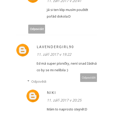
11. září 2017 v 20:41
Já si ten klip musím pouštět
pořád dokola:D
Odpovědět
LAVENDERGIRL90
11. září 2017 v 19:22
Ed má super písničky, není snad žádná
co by se mi nelíbila :)
Odpovědět
Odpovědi
NIKI
11. září 2017 v 20:25
Mám to naprosto stejně!:D