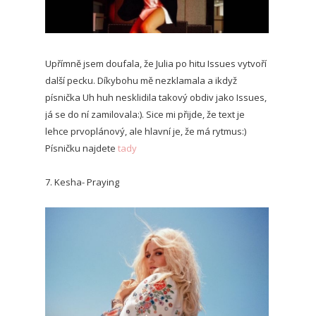
Upřímně jsem doufala, že Julia po hitu Issues vytvoří
další pecku. Díkybohu mě nezklamala a ikdyž
písnička Uh huh nesklidila takový obdiv jako Issues,
já se do ní zamilovala:). Sice mi přijde, že text je
lehce prvoplánový, ale hlavní je, že má rytmus:)
Písničku najdete
tady
7. Kesha- Praying