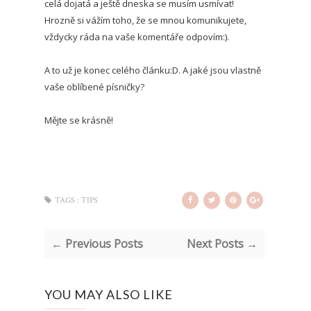
celá dojatá a ještě dneska se musím usmívat!
Hrozně si vážím toho, že se mnou komunikujete,
vždycky ráda na vaše komentáře odpovím:).
A to už je konec celého článku:D. A jaké jsou vlastně
vaše oblíbené písničky?
Mějte se krásně!
TAGS :
TIPS
← Previous Posts
Next Posts →
YOU MAY ALSO LIKE