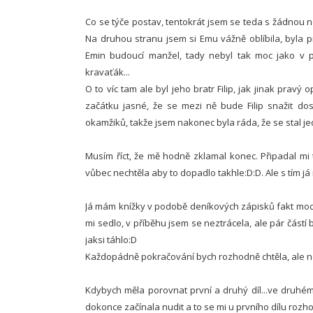
Co se týče postav, tentokrát jsem se teda s žádnou ne
Na druhou stranu jsem si Emu vážně oblíbila, byla p
Emin budoucí manžel, tady nebyl tak moc jako v prv
kravaťák...
O to víc tam ale byl jeho bratr Filip, jak jinak pravý
začátku jasné, že se mezi ně bude Filip snažit dost
okamžiků, takže jsem nakonec byla ráda, že se stal je
Musím říct, že mě hodně zklamal konec. Připadal mi 
vůbec nechtěla aby to dopadlo takhle:D:D. Ale s tím já
Já mám knížky v podobě deníkových zápisků fakt moc 
mi sedlo, v příběhu jsem se neztrácela, ale pár částí 
jaksi táhlo:D
Každopádně pokračování bych rozhodně chtěla, ale nem
Kdybych měla porovnat první a druhý díl...ve druhém
dokonce začínala nudit a to se mi u prvního dílu rozho