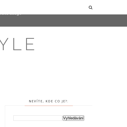
user-agent
erate usage
LEARN MORE
GOT IT
YLE
NEVÍTE, KDE CO JE?: