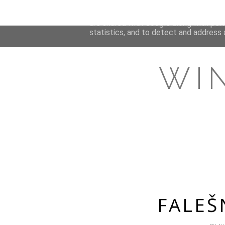
This site uses cookies from Google to 
are shared with Google along with per
statistics, and to detect and address 
WI
FALEŠ