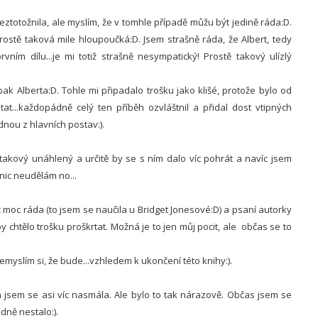
ztotožnila, ale myslím, že v tomhle případě můžu být jedině ráda:D.
rostě taková mile hloupoučká:D. Jsem strašně ráda, že Albert, tedy
ním dílu...je mi totiž strašně nesympatický! Prostě takový ulízlý
 opak Alberta:D. Tohle mi připadalo trošku jako klišé, protože bylo od
at...každopádně celý ten příběh ozvláštnil a přidal dost vtipných
dnou z hlavních postav:).
takový unáhlený a určitě by se s ním dalo víc pohrát a navíc jsem
 nic neudělám no...
moc ráda (to jsem se naučila u Bridget Jonesové:D) a psaní autorky
by chtělo trošku proškrtat. Možná je to jen můj pocit, ale občas se to
yslím si, že bude...vzhledem k ukončení této knihy:).
 jsem se asi víc nasmála. Ale bylo to tak nárazově. Občas jsem se
dně nestalo:).