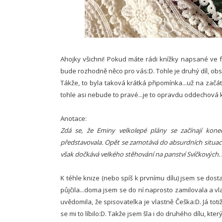
Ahojky všichni! Pokud máte rádi knížky napsané ve 
bude rozhodně něco pro vás:D. Tohle je druhý díl, obs
Tákže, to byla taková krátká připomínka...už na začátek
tohle asi nebude to pravé...je to opravdu oddechová 
Anotace:
Zdá se, že Eminy velkolepé plány se začínají kone
představovala. Opět se zamotává do absurdních situac
však dočkává velkého stěhování na panství Svíčkových. 
K téhle knize (nebo spíš k prvnímu dílu) jsem se dost
půjčila...doma jsem se do ní naprosto zamilovala a vla
uvědomila, že spisovatelka je vlastně Češka:D. Já toti
se mi to líbilo:D. Takže jsem šla i do druhého dílu, kter