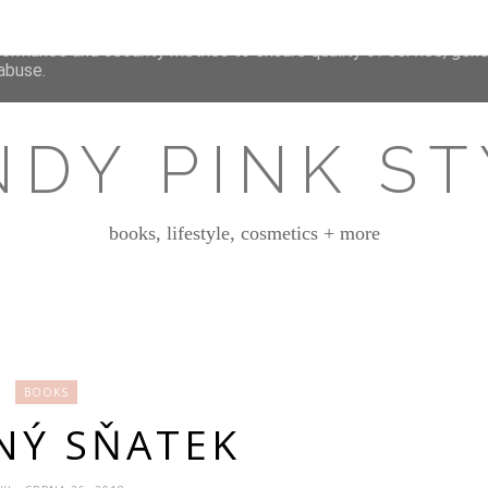
deliver its services and to analyze traffic. Your IP address and 
formance and security metrics to ensure quality of service, gen
abuse.
NDY PINK ST
books, lifestyle, cosmetics + more
BOOKS
NÝ SŇATEK