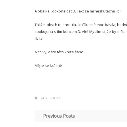
A obálka...dokonalost:D. Fakt se mi neskutečně líbí!
Tákže, abych to shrnula...knížka mě moc bavila, hodn
spokojená s tím koncem:D. Ale! Myslím si, že by měla 
líbila!
A co vy, dáte této knize šanci?
Mějte se krásně!
TAGS :
BOOKS
← Previous Posts