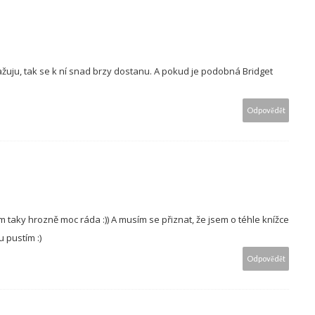
važuju, tak se k ní snad brzy dostanu. A pokud je podobná Bridget
Odpovědět
taky hrozně moc ráda :)) A musím se přiznat, že jsem o téhle knížce
u pustím :)
Odpovědět