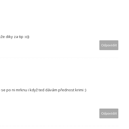
 diky za tip :o))
Odpovědět
 se po ni mrknu i když ted dávám přednost krimi :)
Odpovědět