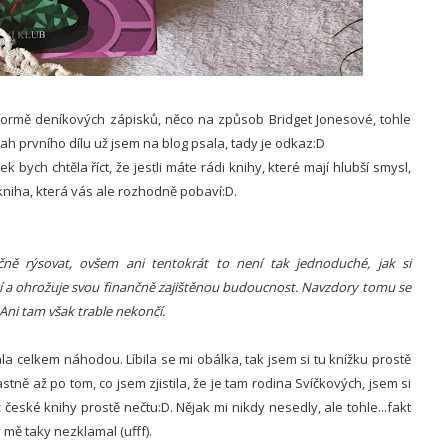
formě deníkových zápisků, něco na způsob Bridget Jonesové, tohle
ah prvního dílu už jsem na blog psala, tady je odkaz:D
 bych chtěla říct, že jestli máte rádi knihy, které mají hlubší smysl,
kniha, která vás ale rozhodně pobaví:D.
čně rýsovat, ovšem ani tentokrát to není tak jednoduché, jak si
í a ohrožuje svou finančně zajištěnou budoucnost. Navzdory tomu se
Ani tam však trable nekončí.
ala celkem náhodou. Líbila se mi obálka, tak jsem si tu knížku prostě
stně až po tom, co jsem zjistila, že je tam rodina Svíčkových, jsem si
ž české knihy prostě nečtu:D. Nějak mi nikdy nesedly, ale tohle...fakt
ý mě taky nezklamal (ufff).