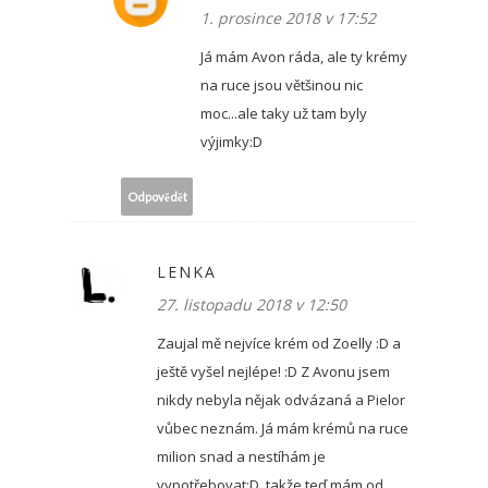
1. prosince 2018 v 17:52
Já mám Avon ráda, ale ty krémy
na ruce jsou většinou nic
moc...ale taky už tam byly
výjimky:D
Odpovědět
LENKA
27. listopadu 2018 v 12:50
Zaujal mě nejvíce krém od Zoelly :D a
ještě vyšel nejlépe! :D Z Avonu jsem
nikdy nebyla nějak odvázaná a Pielor
vůbec neznám. Já mám krémů na ruce
milion snad a nestíhám je
vypotřebovat:D, takže teď mám od