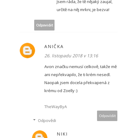
Jsem ráda, že tě nějaký zaujal,
určitě na něj mrkni, je bezva!
Odpovědět
ANIČKA
26. listopadu 2018 v 13:16
Avon značku nemusí celkově, takže mě
ani nepřekvapilo, že ti krém nesedl.
Naopak jsem docela překvapená z
krému od Zoelly :)
TheWayByA
Odpovědět
Odpovědi
NIKI