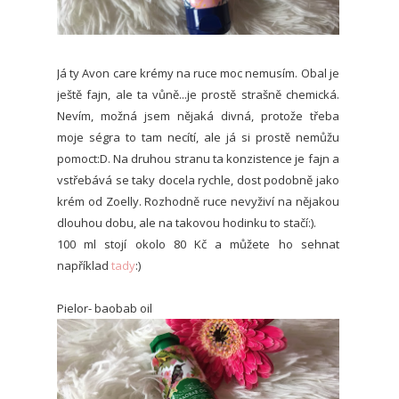
Já ty Avon care krémy na ruce moc nemusím. Obal je
ještě fajn, ale ta vůně...je prostě strašně chemická.
Nevím, možná jsem nějaká divná, protože třeba
moje ségra to tam necítí, ale já si prostě nemůžu
pomoct:D. Na druhou stranu ta konzistence je fajn a
vstřebává se taky docela rychle, dost podobně jako
krém od Zoelly. Rozhodně ruce nevyživí na nějakou
dlouhou dobu, ale na takovou hodinku to stačí:).
100 ml stojí okolo 80 Kč a můžete ho sehnat
například
tady
:)
Pielor- baobab oil