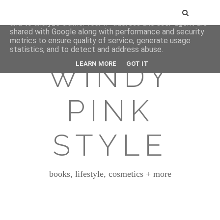
This site uses cookies from Google to deliver its services
and to analyze traffic. Your IP address and user-agent are
shared with Google along with performance and security
metrics to ensure quality of service, generate usage
statistics, and to detect and address abuse.
WINDY
LEARN MORE
GOT IT
PINK
STYLE
books, lifestyle, cosmetics + more