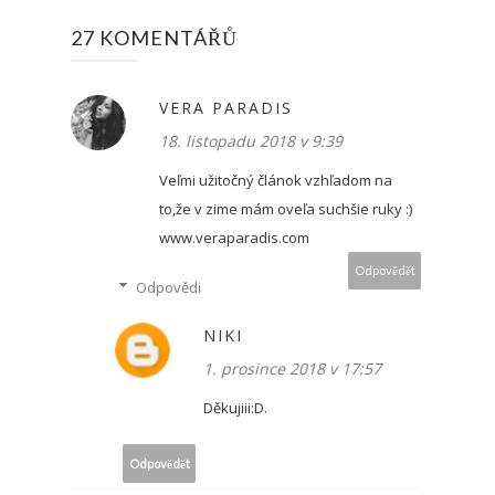
27 KOMENTÁŘŮ
VERA PARADIS
18. listopadu 2018 v 9:39
Veľmi užitočný článok vzhľadom na
to,že v zime mám oveľa suchšie ruky :)
www.veraparadis.com
Odpovědět
Odpovědi
NIKI
1. prosince 2018 v 17:57
Děkujiii:D.
Odpovědět