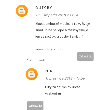
OUTCRY
18. listopadu 2018 v 11:54
Zkus bambucké máslo. :-) To vyživuje
snad úplně nejlépe a mastný film je
jen zezačátku a pochvíli zmizí. :-)
www.outcryblog.cz
Odpovědět
Odpovědi
NIKI
1. prosince 2018 v 17:56
Díky za tip! Někdy určitě
vyzkouším:)
Odpovědět