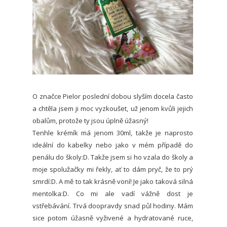
O značce Pielor poslední dobou slyším docela často
a chtěla jsem ji moc vyzkoušet, už jenom kvůli jejich
obalům, protože ty jsou úplně úžasný!
Tenhle krémík má jenom 30ml, takže je naprosto
ideální do kabelky nebo jako v mém případě do
penálu do školy:D. Takže jsem si ho vzala do školy a
moje spolužačky mi řekly, ať to dám pryč, že to prý
smrdí:D. A mě to tak krásně voní! Je jako taková silná
mentolka:D. Co mi ale vadí vážně dost je
vstřebávání. Trvá doopravdy snad půl hodiny. Mám
sice potom úžasně vyživené a hydratované ruce,