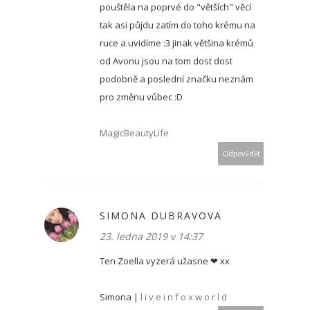
pouštěla na poprvé do "větších" věcí
tak asi půjdu zatím do toho krému na
ruce a uvidíme :3 jinak většina krémů
od Avonu jsou na tom dost dost
podobně a poslední značku neznám
pro změnu vůbec :D
MagicBeautyLife
Odpovědět
SIMONA DUBRAVOVA
23. ledna 2019 v 14:37
Ten Zoella vyzerá užasne ❤ xx
Simona |
l i v e i n f o x w o r l d