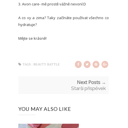
3. Avon care- mě prostě vážně nevoní:D
A co vy a zima? Taky začínáte používat všechno co
hydratuje?
Mějte se krásně!
TAGS :
BEAUTY BATTLE
Next Posts →
Starší příspěvek
YOU MAY ALSO LIKE