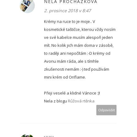
NELA PROCHÁZKOVÁ
2. prosince 2018 v 8:47
Krémy na ruce to je moje.. V
kosmetické taštičce, kterou vždy nosím
ve své kabelce musím alespoň jeden
mít. No kolik jich mám doma v zásobě,
to raději ani nepočítám :-D krémy od
Avonu mám ráda, ale s tímhle
zkušenosti nemám :-) teď používám
mini krém od Oriflame.
Přeji veselé a klidné Vánoce :)!
Nela z blogu
Růžová rtěnka
Odpovědět