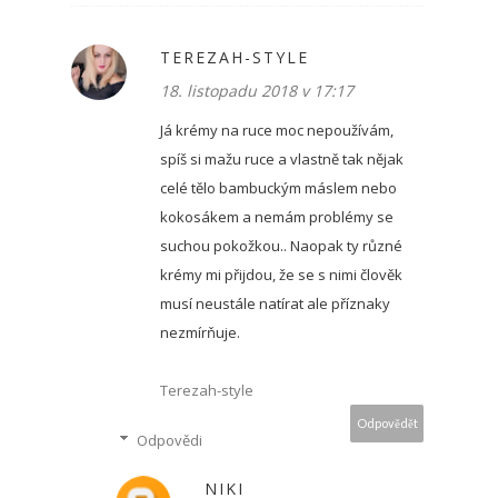
TEREZAH-STYLE
18. listopadu 2018 v 17:17
Já krémy na ruce moc nepoužívám,
spíš si mažu ruce a vlastně tak nějak
celé tělo bambuckým máslem nebo
kokosákem a nemám problémy se
suchou pokožkou.. Naopak ty různé
krémy mi přijdou, že se s nimi člověk
musí neustále natírat ale příznaky
nezmírňuje.
Terezah-style
Odpovědět
Odpovědi
NIKI