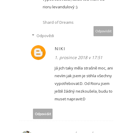
rioru levandulový :).
Shard of Dreams
Odpovědět
Odpovědi
NIKI
1. prosince 2018 v 17:51
Já jich taky měla strašně moc, ani
nevím jak jsem je stihla všechny
vypotřebovat:D. Od Rioru jsem
ještě žádný nezkoušela, budu to
muset napravit:D
Odpovědět