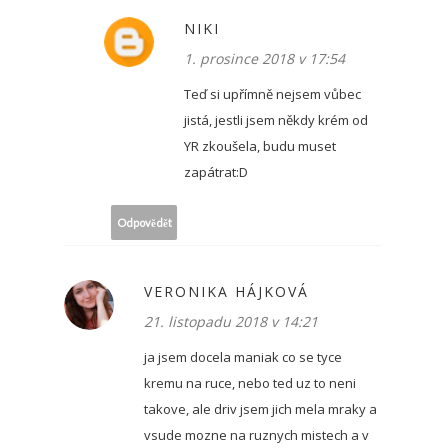
NIKI
1. prosince 2018 v 17:54
Teď si upřímně nejsem vůbec
jistá, jestli jsem někdy krém od
YR zkoušela, budu muset
zapátrat:D
Odpovědět
VERONIKA HÁJKOVÁ
21. listopadu 2018 v 14:21
ja jsem docela maniak co se tyce
kremu na ruce, nebo ted uz to neni
takove, ale driv jsem jich mela mraky a
vsude mozne na ruznych mistech a v