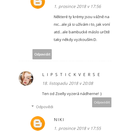
1. prosince 2018 v 17:56
Některé ty krémy jsou vážně na
nic...ale já si užívám i to, jak voní
atd...ale bambucké máslo určitě
taky někdy vyzkouším:D.
Odpovědět
L I P S T I C K V E R S E
18. listopadu 2018 v 20:08
Ten od Zoelly vyzerá nádherne! :)
Odpovědět
Odpovědi
NIKI
1. prosince 2018 v 17:55