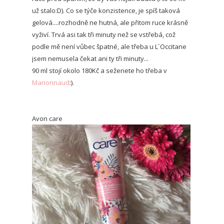
už stalo:D). Co se týče konzistence, je spíš taková
gelová....rozhodně ne hutná, ale přitom ruce krásně
vyživí. Trvá asi tak tři minuty než se vstřebá, což
podle mě není vůbec špatné, ale třeba u L´Occitane
jsem nemusela čekat ani ty tři minuty...
90 ml stojí okolo 180Kč a seženete ho třeba v
Marionnaud
:).
Avon care