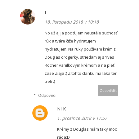
L.
18. listopadu 2018 v 10:18
No už aj ja pociťujem neustále suchosť
rúk a tváre čiže hydratujem
hydratujem. Na ruky používam krém z
Douglas drogerky, striedam aj s Yves
Rocher vanilkovým krémom a na pleť
zase Ziaja :) Z tohto článku ma láka ten
tretí :)
Odpovědět
Odpovědi
NIKI
1. prosince 2018 v 17:57
Krémy z Douglas mám taky moc
ráda:D