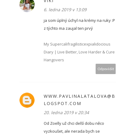
VIKI
6. ledna 2019 v 13:09
ja som úplný úchyl na krémy na ruky :P
z týchto ma zaujal ten prvý
My Supercalifragilisticexpialidocious
Diary | Live Better, Love Harder & Cure
Hangovers
Odpovědět
WWW.PAVLINALATALOVA@B
LOGSPOT.COM
20. ledna 2019 v 20:34
Od Zoelly už chci delší dobu něco
vyzkoušet, ale nerada bych se