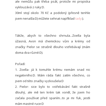
ale nemůžu pak třeba psát, protože mi propiska
vyklouzává z ruky:D.
30ml stojí okolo 70 Kč a podobný (přesně tenhle
jsem nenašla:D) můžete sehnat například
tady
:).
Tákže, abych to všechno shrnula...Zoella byla
úžasná, Avon má chemickou vůni a krémy od
značky Pielor se strašně dlouho vstřebávají (mám
doma dva různé:D).
Pořadí:
1. Zoella- já k tomuhle krému nemám snad nic
negativního:D. Mám ráda fakt zatím všechno, co
jsem od této značky vyzkoušela:D
2. Pielor- sice bylo to vstřebávání fakt strašně
dlouhý, ale mě ten krém tak voněl, že jsem ho
začala používat před spaním...to je mi fuk, jestli
mám mastné ruce:D