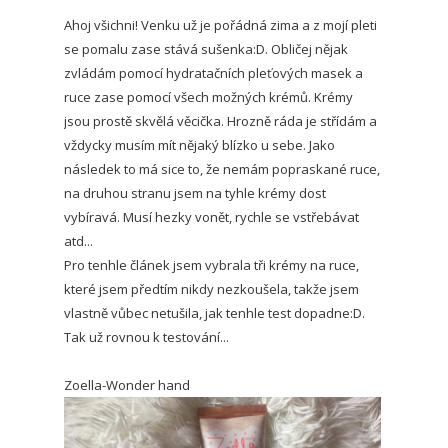
Ahoj všichni! Venku už je pořádná zima a z mojí pleti
se pomalu zase stává sušenka:D. Obličej nějak
zvládám pomocí hydratačních pleťových masek a
ruce zase pomocí všech možných krémů. Krémy
jsou prostě skvělá věcička. Hrozně ráda je střídám a
vždycky musím mít nějaký blízko u sebe. Jako
následek to má sice to, že nemám popraskané ruce,
na druhou stranu jsem na tyhle krémy dost
vybíravá. Musí hezky vonět, rychle se vstřebávat
atd...
Pro tenhle článek jsem vybrala tři krémy na ruce,
které jsem předtím nikdy nezkoušela, takže jsem
vlastně vůbec netušila, jak tenhle test dopadne:D.
Tak už rovnou k testování...
Zoella-Wonder hand