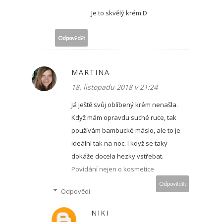
Je to skvělý krém:D
Odpovědět
MARTINA
18. listopadu 2018 v 21:24
Já ještě svůj oblíbený krém nenašla.
Když mám opravdu suché ruce, tak
používám bambucké máslo, ale to je
ideální tak na noc. I když se taky
dokáže docela hezky vstřebat.
Povídání nejen o kosmetice
Odpovědět
Odpovědi
NIKI