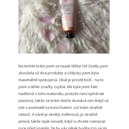
Na tenhle krém jsem se taaak těšila! Od Zoelly jsem
zkoušela už dva produkty a vždycky jsem byla
maximálně spokojená. Obal je prostě boží... na to
jsem u téhle značky zvyklá. Ale byla jsem fakt
nadšená z toho materiálu, protože není úplně tak
plastový, takže se krém dobře dostává ven ikdyž už
jste v podstatě na konci balení, což mám strašně
ráda:D. A vůně je skvělá, květinová, je strašně
jemná, takže nijak nevadí, když si chcete namazat
ruce před spaním, že by vás nějak budila (i to se mi