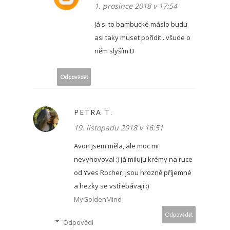
1. prosince 2018 v 17:54
Já si to bambucké máslo budu
asi taky muset pořídit...všude o
něm slyším:D
Odpovědět
PETRA T.
19. listopadu 2018 v 16:51
Avon jsem měla, ale moc mi
nevyhovoval :) já miluju krémy na ruce
od Yves Rocher, jsou hrozně příjemné
a hezky se vstřebávají :)
MyGoldenMind
Odpovědět
Odpovědi