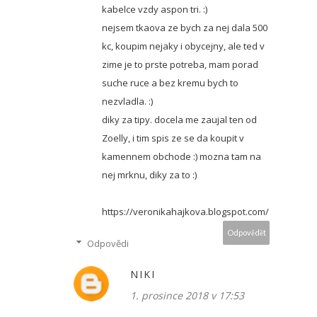
kabelce vzdy aspon tri. :)
nejsem tkaova ze bych za nej dala 500
kc, koupim nejaky i obycejny, ale ted v
zime je to prste potreba, mam porad
suche ruce a bez kremu bych to
nezvladla. :)
diky za tipy. docela me zaujal ten od
Zoelly, i tim spis ze se da koupit v
kamennem obchode :) mozna tam na
nej mrknu, diky za to :)
https://veronikahajkova.blogspot.com/
Odpovědět
Odpovědi
NIKI
1. prosince 2018 v 17:53